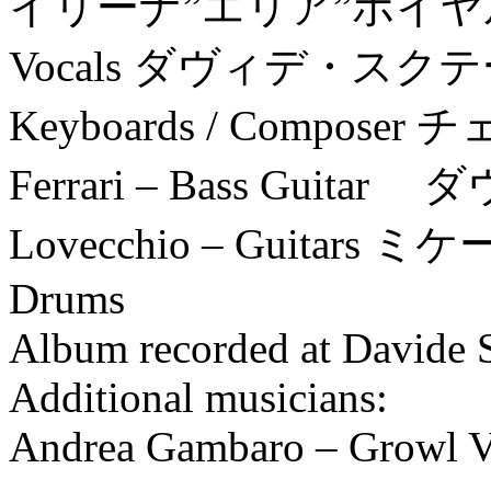
イリーナ”エリア”ボイヤルキナ I
Vocals ダヴィデ・スクテーリ D
Keyboards / Compos
Ferrari – Bass Gui
Lovecchio – Guitars 
Drums
Album recorded at Davide S
Additional musicians:
Andrea Gambaro – Growl V