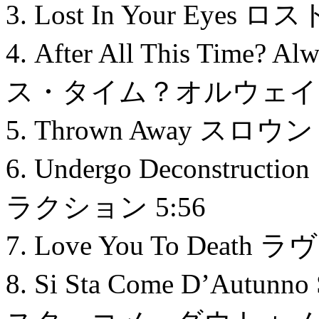
3. Lost In Your Ey
4. After All This T
ス・タイム？オルウェイズ 
5. Thrown Away スロ
6. Undergo Decons
ラクション 5:56
7. Love You To Dea
8. Si Sta Come D’Autunno 