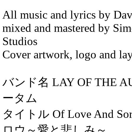
All music and lyrics by Dav
mixed and mastered by Sim
Studios
Cover artwork, logo and la
バンド名 LAY OF THE
ータム
タイトル Of Love And
ロウ～愛と悲しみ～