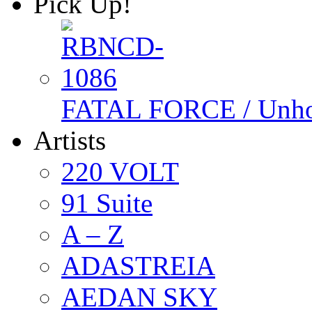
Pick Up!
FATAL FORCE / Unho
Artists
220 VOLT
91 Suite
A – Z
ADASTREIA
AEDAN SKY