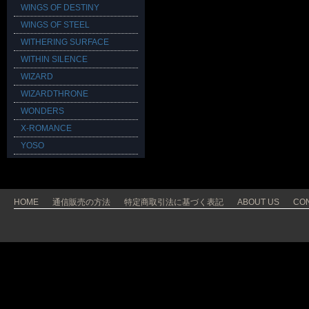
WINGS OF DESTINY
WINGS OF STEEL
WITHERING SURFACE
WITHIN SILENCE
WIZARD
WIZARDTHRONE
WONDERS
X-ROMANCE
YOSO
HOME
通信販売の方法
特定商取引法に基づく表記
ABOUT US
CO