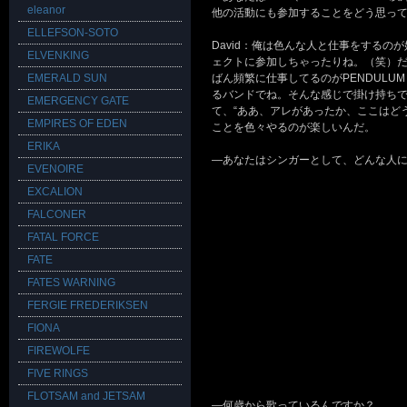
eleanor
他の活動にも参加することをどう思っ
ELLEFSON-SOTO
David：俺は色んな人と仕事をする
ELVENKING
ェクトに参加しちゃったりね。（笑）だか
EMERALD SUN
ばん頻繁に仕事してるのがPENDULUM
るバンドでね。そんな感じで掛け持ち
EMERGENCY GATE
て、“ああ、アレがあったか、ここはど
EMPIRES OF EDEN
ことを色々やるのが楽しいんだ。
ERIKA
―あなたはシンガーとして、どんな人
EVENOIRE
EXCALION
FALCONER
FATAL FORCE
FATE
FATES WARNING
FERGIE FREDERIKSEN
FIONA
FIREWOLFE
FIVE RINGS
FLOTSAM and JETSAM
―何歳から歌っているんですか？