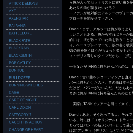
ら俺が入ってセットリストに古い曲を多
ATTICK DEMONS
あたりの曲が聴きたいだろ？
AXE
―ファンが絶対的にアルジーのヴォー
AXENSTAR
プローチを聞かせて下さい。
BAI BANG
David：まず、アルジーは俺が歌う
BATTLELORE
しいこともある。俺からすればキーが
的には、彼が歌っていた曲を歌うこと
BLACK FATE
り、ベースプレイヤーで、彼の書く歌詞も
BLACKRAIN
69の曲を歌うほうがちょっと楽かもだ
BLACKSMITH
ィ・デリス寄りのタイプだから。（笑
BOB CATLEY
―あなたがTANKに持ち込んだものは
BONRUD
David：古い曲をレコーディングし
BULLDOZER
バーに持ちかけたのさ。昔の曲は本当に
BURNING WITCHES
だけど、パワーがないんだ。だからあの時
CAGE
まさに俺がTANKに持ち込んだものだ
CARE OF NIGHT
―実際にTANKでツアーを回って来て
CARL DIXON
David：ああ。そう思ってるよ。そ
CATEGORY 7
いる。時には「（オリジナル）ドラマ
CAUGHT IN ACTION
とってはバンドの新メンバーとして受け容
CHANGE OF HEART
は皆“アンディ（デリス）はどこだ？”“An