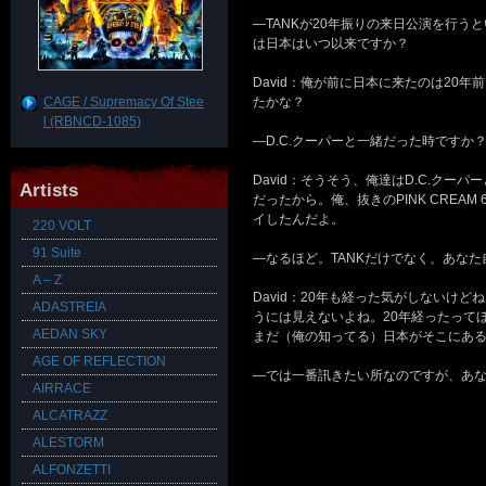
―TANKが20年振りの来日公演を行
は日本はいつ以来ですか？
David：俺が前に日本に来たのは20年
CAGE / Supremacy Of Stee
たかな？
l (RBNCD-1085)
―D.C.クーパーと一緒だった時ですか
David：そうそう、俺達はD.C.クーパ
Artists
だったから。俺、抜きのPINK CREA
イしたんだよ。
220 VOLT
91 Suite
―なるほど。TANKだけでなく、あな
A – Z
David：20年も経った気がしない
ADASTREIA
うには見えないよね。20年経ったって
AEDAN SKY
まだ（俺の知ってる）日本がそこにあ
AGE OF REFLECTION
―では一番訊きたい所なのですが、あな
AIRRACE
ALCATRAZZ
ALESTORM
ALFONZETTI