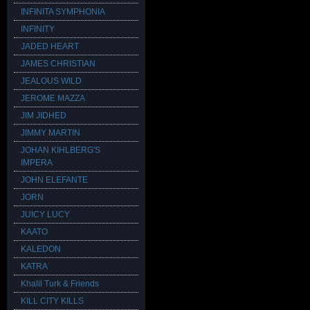
INFINITA SYMPHONIA
INFINITY
JADED HEART
JAMES CHRISTIAN
JEALOUS WILD
JEROME MAZZA
JIM JIDHED
JIMMY MARTIN
JOHAN KIHLBERG'S
IMPERA
JOHN ELEFANTE
JORN
JUICY LUCY
KAATO
KALEDON
KATRA
Khalil Turk & Friends
KILL CITY KILLS