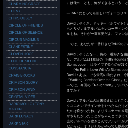
には俺のことも、俺ができるというこ
CHARMING GRACE
CHEVY
―TANKにとっても新しいヴォーカリ
CHRIS OUSEY
David：そうさ。ドゥギー（ホワイ
CIRCLE OF FRIENDS
らオリジナルアルバムをレコーディング
CIRCLE OF SILENCE
ルをね。それが一番重要だよ。ファン
CIRCUS MAXIMUS
―では、あなたが一番好きなTANKの
CLANDESTINE
CLOVEN HOOF
David：そうだなー、俺の一番好きな曲は・・・たぶん「(
な。アルバムは1枚目の『Filth Hounds 
CODE OF SILENCE
Stormtrooper」はライブで歌う
CONSTANCIA
―「(He Fell In Love With A) S
David：ああ。でも最高の曲だよね
CRAIG BROOKS
「Walking Barefoot Over the
CRIMSON GLORY
―では、今回の『Re-Ignition』
CRIMSON WIND
ますか？
CRYSTAL VIPER
David：アルバムの出来栄えにはすご
DARIO MOLLO / TONY
クユニオンでサイン会をやったんだけ
MARTIN
たのは良かったね。よりリスナーの立
がやりたかったことがちゃんとできて
DARK LUNACY
去のアルバムを聴きこんでアルジーが
DARK STAR
だからね。オリジナルがやってた以外