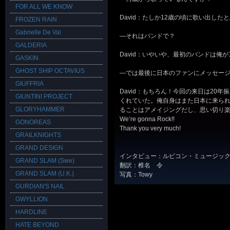
FOR ALL WE KNOW
David：たしか12歳の頃に歌い出した
FROZEN RAIN
Gabrielle De Val
―それはバンドで？
GALDERIA
David：いやいや、最初のバンドは俺が
GASKIN
GHOST SHIP OCTAVIUS
―では最後に日本のファンにメッセー
GIUFFRIA
David：もちろん！今回の来日は20
GIUNTINI PROJECT
くれていた。俺自身はまた日本に来ら
GLORYHAMMER
ることはアメイジングだし、思い切り
We’re gonna Rock!!
GONOREAS
Thank you very much!
GRAILKNIGHTS
GRAND DESIGN
インタビュー：ルビコン・ミュージッ
GRAND SLAM (Swe)
翻訳：椎名 令
GRAND SLAM (U.K.)
写真：Towy
GURDIAN'S NAIL
GWYLLION
HARDLINE
HATE BEYOND