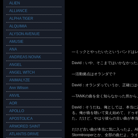
ALIEN
ALLIANCE
ALPHA TIGER
ALQUIMIA
ALYSON AVENUE
AMUSIE
ANA
―ミックとやったいたというバンドは
ANDREAS NOVAK
David：いや、そこまではいかなかっ
ANGEL
ANGEL WITCH
―活動拠点はオランダで？
ANIMALYZE
David：オランダっていうか、正確に
Ann Wilson
ANVIL
―TANKの曲を全く知らなかった所か
AOR
David：そうだね、俺としては、本当
APOLLO
る。俺が曲を聴いて覚え始めて、ドゥギ
た。だけど、やはり彼らの古い曲が本当
APOSTOLICA
ARMORED SAINT
だけど古い曲が本当に気に入ったよ。Alg
ATLANTIS DRIVE
Stormtrooperとか、全部の曲だ