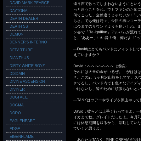
DAVID MARK PEARCE
違う声で歌ってしまわないようにとい
っと違うことをね。でもファンのために
DAYTONA
何てこった、全然違うじゃないか！”っ
DEATH DEALER
らさ。でも俺は時々、今回の再レコー
DEATH SS
は今までのサウンドよりも良いしね。
ン会で『Re-Ignition』アルバム
DEMON
と。“ああー、いい音！俺、俺だよ！”
DENNER'S INFERNO
―Davidはとてもバンドにフィットし
DEPARTURE
えていますか？
DIANTHUS
DIRTY WHITE BOYZ
David：へへへへへへへ（爆笑）
それには大量の金がいるぜ。 がはは
DISDAIN
さ。この2、3ヶ月沢山旅をしてて、ス
DIVINE ASCENSION
きてるし。バンド内でも色々なアイデ
いけないし、皆のために頑張らないと
DIVINER
DOGFACE
―TANKはツアーやライブを沢山やって忙
DOGMA
David：彼らとは上手く行ってるよ。一緒に
DORO
イカまでね。グレイトだったよ。今月7
EAGLEHEART
には休息期間を取るから、活動していな
ていくと思うよ。
EDGE
EIGENFLAME
―あなたはTANK、PINK CREA