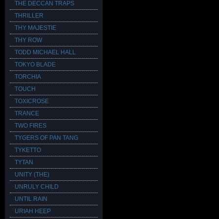
THE DECCAN TRAPS
THRILLER
THY MAJESTIE
THY ROW
TODD MICHAEL HALL
TOKYO BLADE
TORCHIA
TOUCH
TOXICROSE
TRANCE
TWO FIRES
TYGERS OF PAN TANG
TYKETTO
TYTAN
UNITY (THE)
UNRULY CHILD
UNTIL RAIN
URIAH HEEP