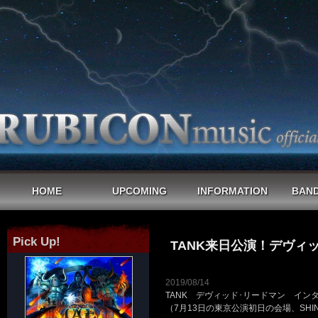
HOME
UPCOMING
INFORMATION
BAND
Pick Up!
TANK来日公演！デヴィッ
2019/08/14
TANK デヴィッド･リードマン イン
（7月13日の東京公演初日の会場、SHINJ