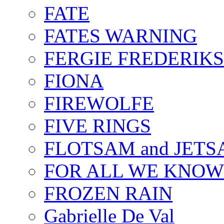
FATE
FATES WARNING
FERGIE FREDERIK
FIONA
FIREWOLFE
FIVE RINGS
FLOTSAM and JET
FOR ALL WE KNOW
FROZEN RAIN
Gabrielle De Val