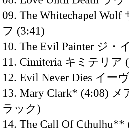
09. The Whitechap
フ (3:41)
10. The Evil Painte
11. Cimiteria キミテリア (
12. Evil Never Die
13. Mary Clark* (
ラック)
14. The Call Of Cthu