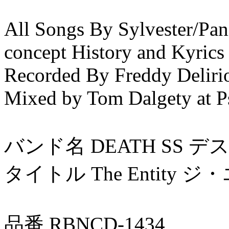
All Songs By Sylvester/Pan
concept History and Kyrics
Recorded By Freddy Delirio 
Mixed by Tom Dalgety at Ps
バンド名 DEATH SS デス
タイトル The Entit
品番 RBNCD-1434