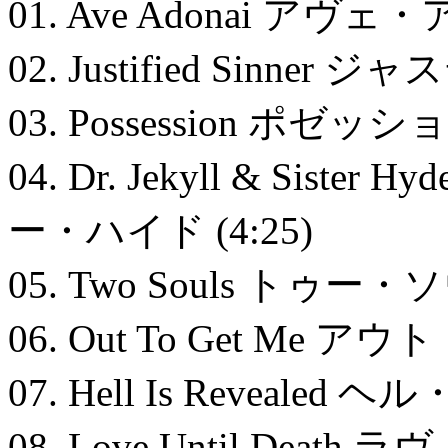
01. Ave Adonai ア
02. Justified Sinne
03. Possession ポゼッショ
04. Dr. Jekyll & Si
ー・ハイド (4:25)
05. Two Souls トゥー・ソ
06. Out To Get Me
07. Hell Is Reveale
08. Love Until Deat