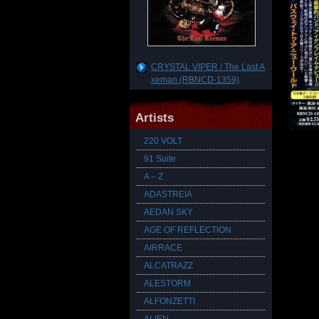
CRYSTAL VIPER / The Last A
xeman (RBNCD-1359)
Artists
220 VOLT
91 Suite
A – Z
ADASTREIA
AEDAN SKY
AGE OF REFLECTION
AIRRACE
ALCATRAZZ
ALESTORM
ALFONZETTI