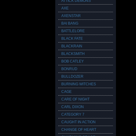
ATTICK DEMONS
AXE
AXENSTAR
BAI BANG
BATTLELORE
BLACK FATE
BLACKRAIN
BLACKSMITH
BOB CATLEY
BONRUD
BULLDOZER
BURNING WITCHES
CAGE
CARE OF NIGHT
CARL DIXON
CATEGORY 7
CAUGHT IN ACTION
CHANGE OF HEART