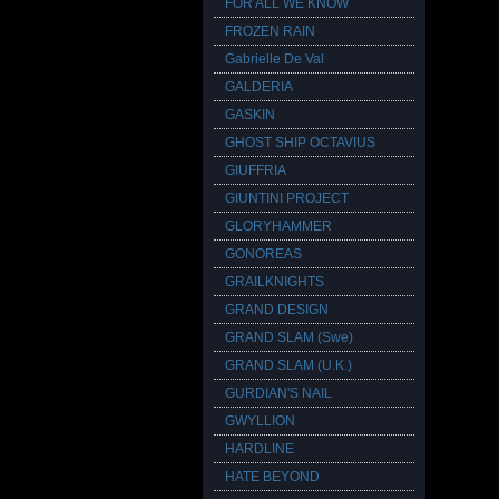
FOR ALL WE KNOW
FROZEN RAIN
Gabrielle De Val
GALDERIA
GASKIN
GHOST SHIP OCTAVIUS
GIUFFRIA
GIUNTINI PROJECT
GLORYHAMMER
GONOREAS
GRAILKNIGHTS
GRAND DESIGN
GRAND SLAM (Swe)
GRAND SLAM (U.K.)
GURDIAN'S NAIL
GWYLLION
HARDLINE
HATE BEYOND