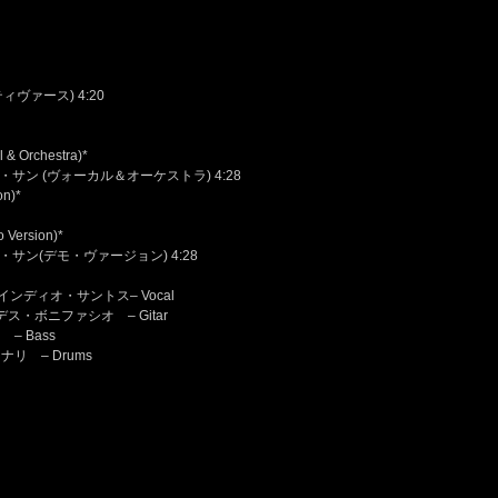
ヴァース) 4:20
l & Orchestra)*
ン (ヴォーカル＆オーケストラ) 4:28
on)*
o Version)*
ン(デモ・ヴァージョン) 4:28
ルト・インディオ・サントス– Vocal
ルナンデス・ボニファシオ – Gitar
 – Bass
ィナリ – Drums