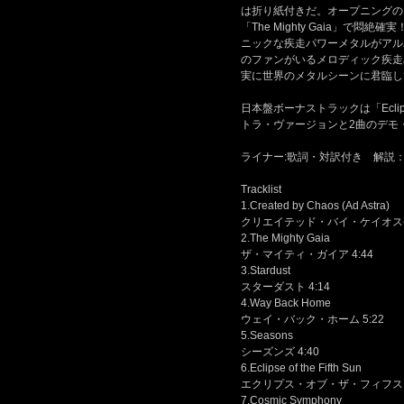
は折り紙付きだ。オープニングの「Creat
「The Mighty Gaia」で
ニックな疾走パワーメタルがアル
のファンがいるメロディック疾走
実に世界のメタルシーンに君臨し
日本盤ボーナストラックは「Eclipse
トラ・ヴァージョンと2曲のデモ
ライナー:歌詞・対訳付き 解
Tracklist
1.Created by Chaos (Ad Astra)
クリエイテッド・バイ・ケイオス(ア
2.The Mighty Gaia
ザ・マイティ・ガイア 4:44
3.Stardust
スターダスト 4:14
4.Way Back Home
ウェイ・バック・ホーム 5:22
5.Seasons
シーズンズ 4:40
6.Eclipse of the Fifth Sun
エクリプス・オブ・ザ・フィフス・サ
7.Cosmic Symphony