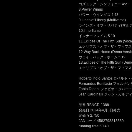
コズミック・シンフォニー 4:21
8.Power Wings
パワー・ウイングス 4:43
9.Lines of Liberty (Multiverse)
ラインズ・オブ・リバティ(マルティ
10.Innerflame
インナーフレイム 5:10
11.Eclipse Of The Fifth Sun (Voca
エクリプス・オブ・ザ・フィフス・サ
12.Way Back Home (Demo Versi
ウェイ・バック・ホーム 5:19
13.Eclipse of The Fifth Sun (Dem
エクリプス・オブ・ザ・フィフス・サ
Roberto Índio Santos ロベ
Fernandes Bonifácio フェ
Fabio Tapani ファビオ・タパーニ
Jean Gardinalli ジャン・ガルデ
品番 RBNCD-1388
発売日 2024年4月3日発売
定価 ￥2,750
JANコード 4582798813889
running time 60.40