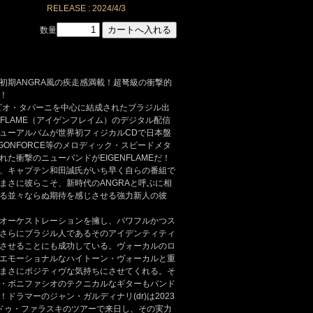
RELEASE : 2024/4/3
数量
初期ANGRA風の疾走感満載！超弩級の衝撃的
！
ァビオ・タパーニを中心に結成されたブラジル出
NFLAME（アイゲンフレイム）のデジタル配信
ューアルバムが世界初フィジカルCDで日本盤
AGONFORCE等のメロディック・スピードメタ
た衝撃のニューバンドがEIGENFLAMEだ！
重鎮、キャプテン和田誠氏がいち早く自らの番組で
まさに彼らこそ、新時代のANGRAと呼ぶに相
る並々ならぬ期待を感じさせる強力新人の彼
オーケストレーションを擁し、パワフルかつス
さらにブラジル人であるそのアイデンティティ
させることにも成功している。ヴォーカルのロ
エモーショナルなハイトーン・ヴォーカルと重
まさにポジティヴな気持ちにさせてくれる。そ
・ボニファシオのテクニカルなギターもバンド
ドラマーのジャン・ガルディナリ(dr)は2023
エドゥ・ファラスキのツアーで来日し、その実力