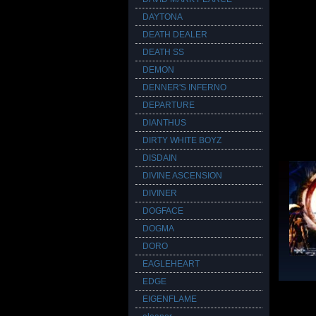
DAYTONA
DEATH DEALER
DEATH SS
DEMON
DENNER'S INFERNO
DEPARTURE
DIANTHUS
DIRTY WHITE BOYZ
DISDAIN
DIVINE ASCENSION
DIVINER
DOGFACE
DOGMA
DORO
EAGLEHEART
EDGE
EIGENFLAME