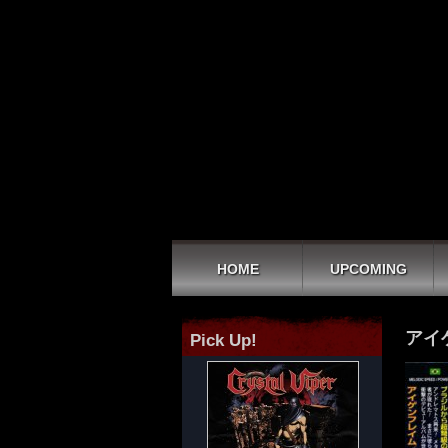
HOME
UPCOMING
アイ
Pick Up!