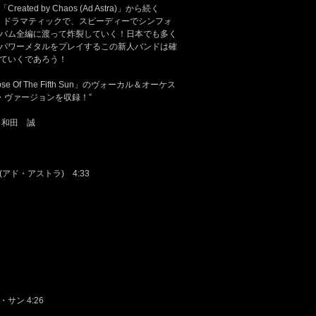
ed by Chaos (Ad Astra)」から続く
悶絶確実！ドラマティックで、スピーディーでシンフォ
バム全編に渡って炸裂していく！日本でも多く
パワーメタルをプレイするこの新人バンドは確
ていくであろう！
 Of The Fifth Sun」のヴォーカル＆オーケス
・ヴァージョンを収録！”
説：和田 誠
ド・アストラ) 4:33
ン 4:26