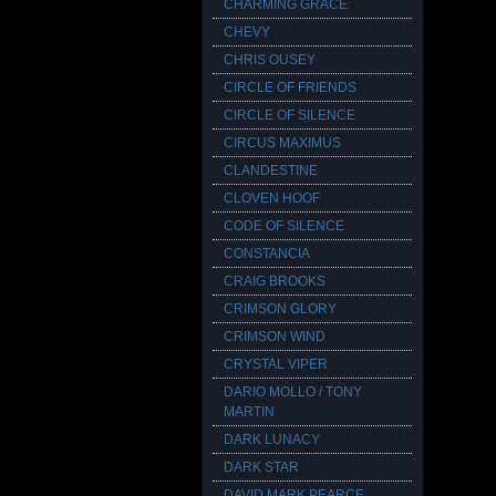
CHARMING GRACE
CHEVY
CHRIS OUSEY
CIRCLE OF FRIENDS
CIRCLE OF SILENCE
CIRCUS MAXIMUS
CLANDESTINE
CLOVEN HOOF
CODE OF SILENCE
CONSTANCIA
CRAIG BROOKS
CRIMSON GLORY
CRIMSON WIND
CRYSTAL VIPER
DARIO MOLLO / TONY
MARTIN
DARK LUNACY
DARK STAR
DAVID MARK PEARCE