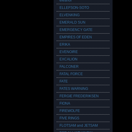
eleanor
ELLEFSON-SOTO
ELVENKING
EMERALD SUN
EMERGENCY GATE
EMPIRES OF EDEN
ERIKA
EVENOIRE
EXCALION
FALCONER
FATAL FORCE
FATE
FATES WARNING
FERGIE FREDERIKSEN
FIONA
FIREWOLFE
FIVE RINGS
FLOTSAM and JETSAM