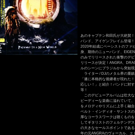
あのキャプテン和田氏が大絶賛！
バンド、アイゲンフレイム登場！
2020年結成にベーシストのフ
身、期待のニューバンド、EIGE
のみでリリースされた衝撃のデビ
リリースが決定！ANGRA、DR
ルのシーンにブラジルから突如現れ
ライター / DJのメタル界の
「遂に本格的な後継者が現れた！
応しい！」と紹介！バンドに対す
等！
このデビューアルバムは壮大な
ピーディーな楽曲に溢れていて、
をメロディやリズムに上手く融合
ベルト・インディオ・サントスの
厚なコーラスワークは聴くものを
してギタリストのフェルナンデス
の大きなセールスポイントである！
年の元ANGRAのヴォーカル、