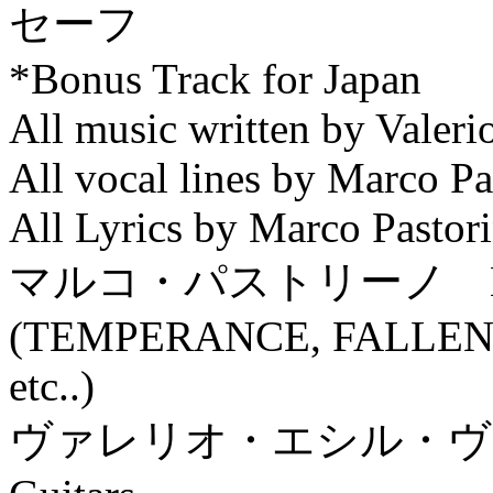
セーフ
*Bonus Track for Japan
All music written by Valeri
All vocal lines by Marco Pa
All Lyrics by Marco Pastori
マルコ・パストリーノ Marco P
(TEMPERANCE, FALLE
etc..)
ヴァレリオ・エシル・ヴィーヤ Va