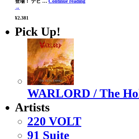
登場！ デビ …
Continue reading
→
¥2,381
Pick Up!
(
税込
¥2,619 )
WARLORD / The Hol
Artists
220 VOLT
91 Suite