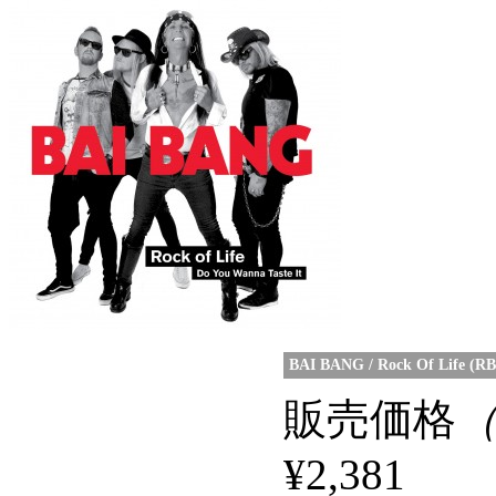
BAI BANG / Rock Of Life (R
販売価格
¥2,381