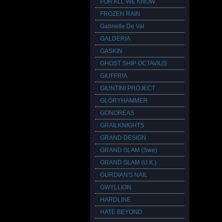
FOR ALL WE KNOW
FROZEN RAIN
Gabrielle De Val
GALDERIA
GASKIN
GHOST SHIP OCTAVIUS
GIUFFRIA
GIUNTINI PROJECT
GLORYHAMMER
GONOREAS
GRAILKNIGHTS
GRAND DESIGN
GRAND SLAM (Swe)
GRAND SLAM (U.K.)
GURDIAN'S NAIL
GWYLLION
HARDLINE
HATE BEYOND