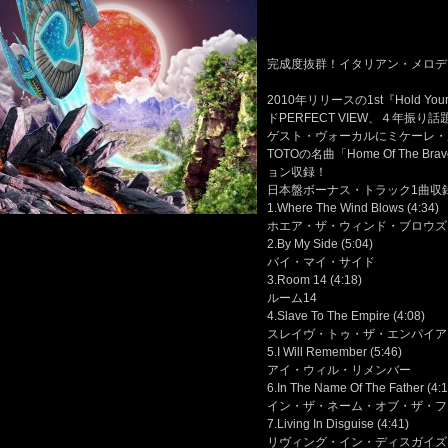
完成度抜群！イタリアン・メロデ
2010年リリースの1st『Hold 
ドPERFECT VIEW、４年振
ゲスト・ヴォーカルにミケーレ・ルッピ
TOTOの名曲「Home Of The B
ョン収録！
日本盤ボーナス・トラック1曲収
1.Where The Wind Blows (4:34)
ホエア・ザ・ウィンド・ブロウズ
2.By My Side (5:04)
バイ・マイ・サイド
3.Room 14 (4:18)
ルーム14
4.Slave To The Empire (4:08)
スレイヴ・トゥ・ザ・エンパイア
5.I Will Remember (5:46)
アイ・ウィル・リメンバー
6.In The Name Of The Father (4:1
イン・ザ・ネーム・オブ・ザ・フ
7.Living In Disguise (4:41)
リヴィング・イン・ディスガイズ