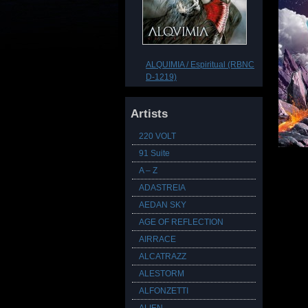
ALQUIMIA / Espiritual (RBNC
D-1219)
Artists
220 VOLT
91 Suite
A – Z
ADASTREIA
AEDAN SKY
AGE OF REFLECTION
AIRRACE
ALCATRAZZ
ALESTORM
ALFONZETTI