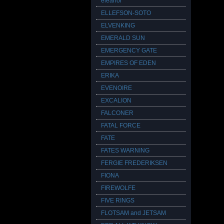
eleanor
ELLEFSON-SOTO
ELVENKING
EMERALD SUN
EMERGENCY GATE
EMPIRES OF EDEN
ERIKA
EVENOIRE
EXCALION
FALCONER
FATAL FORCE
FATE
FATES WARNING
FERGIE FREDERIKSEN
FIONA
FIREWOLFE
FIVE RINGS
FLOTSAM and JETSAM