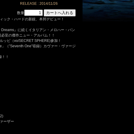
RELEASE : 2014/11/26
数量
ィック・ハードの新鋭、本邦デビュー！
Your Dreams』に続くイタリアン・メロハー・バン
り話題必至の傑作ニュー・アルバム！！
（vo/SECRET SPHERE)参加！
rave」（”Seventh One”収録）カヴァー・ヴァージ
録！！
2)
ァーザー