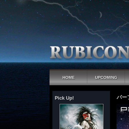
HOME
UPCOMING
パー
Pick Up!