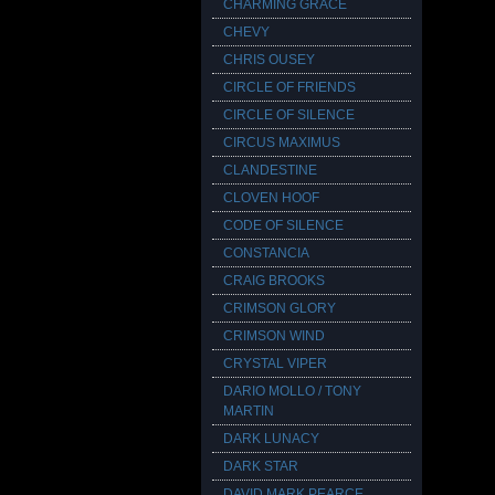
CHARMING GRACE
CHEVY
CHRIS OUSEY
CIRCLE OF FRIENDS
CIRCLE OF SILENCE
CIRCUS MAXIMUS
CLANDESTINE
CLOVEN HOOF
CODE OF SILENCE
CONSTANCIA
CRAIG BROOKS
CRIMSON GLORY
CRIMSON WIND
CRYSTAL VIPER
DARIO MOLLO / TONY
MARTIN
DARK LUNACY
DARK STAR
DAVID MARK PEARCE