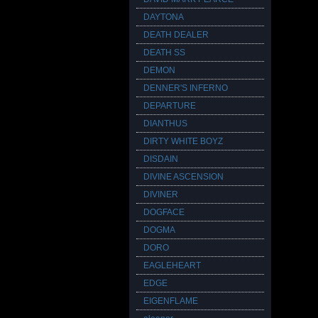
DAYTONA
DEATH DEALER
DEATH SS
DEMON
DENNER'S INFERNO
DEPARTURE
DIANTHUS
DIRTY WHITE BOYZ
DISDAIN
DIVINE ASCENSION
DIVINER
DOGFACE
DOGMA
DORO
EAGLEHEART
EDGE
EIGENFLAME