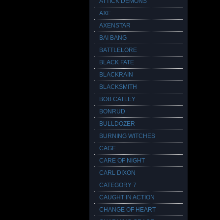
ATTICK DEMONS
AXE
AXENSTAR
BAI BANG
BATTLELORE
BLACK FATE
BLACKRAIN
BLACKSMITH
BOB CATLEY
BONRUD
BULLDOZER
BURNING WITCHES
CAGE
CARE OF NIGHT
CARL DIXON
CATEGORY 7
CAUGHT IN ACTION
CHANGE OF HEART