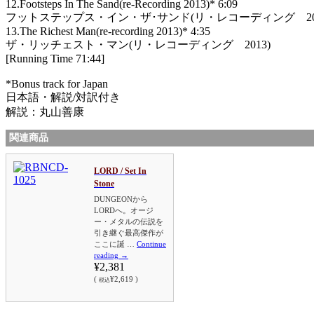
12.Footsteps In The Sand(re-Recording 2013)* 6:09
フットステップス・イン・ザ･サンド(リ・レコーディング 201
13.The Richest Man(re-recording 2013)* 4:35
ザ・リッチェスト・マン(リ・レコーディング 2013)
[Running Time 71:44]
*Bonus track for Japan
日本語・解説/対訳付き
解説：丸山善康
関連商品
LORD / Set In
Stone
DUNGEONから
LORDへ。オージ
ー・メタルの伝説を
引き継ぐ最高傑作が
ここに誕 …
Continue
reading
→
¥2,381
(
¥2,619 )
税込