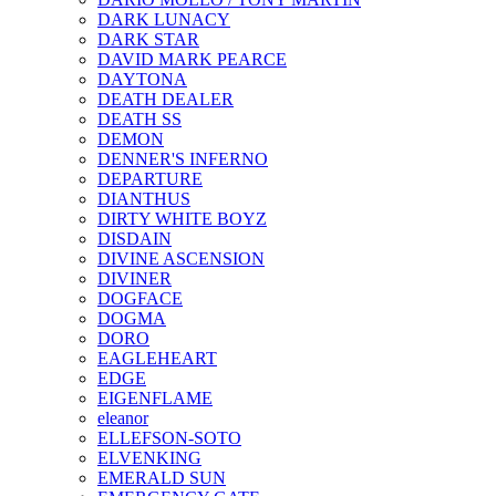
DARK LUNACY
DARK STAR
DAVID MARK PEARCE
DAYTONA
DEATH DEALER
DEATH SS
DEMON
DENNER'S INFERNO
DEPARTURE
DIANTHUS
DIRTY WHITE BOYZ
DISDAIN
DIVINE ASCENSION
DIVINER
DOGFACE
DOGMA
DORO
EAGLEHEART
EDGE
EIGENFLAME
eleanor
ELLEFSON-SOTO
ELVENKING
EMERALD SUN