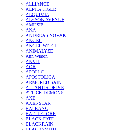
ALLIANCE
ALPHA TIGER
ALQUIMIA
ALYSON AVENUE
AMUSIE
ANA
ANDREAS NOVAK
ANGEL
ANGEL WITCH
ANIMALYZE
Ann Wilson
ANVIL
AOR
APOLLO
APOSTOLICA
ARMORED SAINT
ATLANTIS DRIVE
ATTICK DEMONS
AXE
AXENSTAR
BAI BANG
BATTLELORE
BLACK FATE
BLACKRAIN
BLACKSMITH