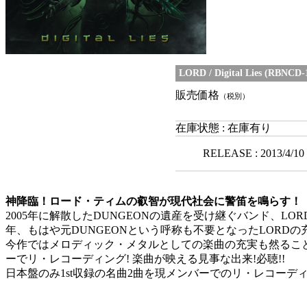
LORD / Digital Lies (RBNCD-
販売価格
（税別）
在庫状態 : 在庫有り
RELEASE : 2013/4/10
神降臨！ロード・ティムの叡智が現代社会に警笛を鳴らす！
2005年に解散したDUNGEONの遺産を受け継ぐバンド、LO
年、もはや元DUNGEONという呼称も不要となったLORDの
今作ではメロディック・メタルとしての楽曲の充実も然ることな
ーでリ・レコーディング! 楽曲が映える見事な出来!必聴!!
日本盤のみ1st収録の名曲2曲を現メンバーでのリ・レコーデ